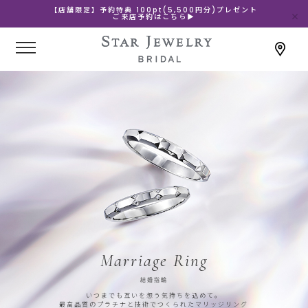
【店舗限定】予約特典 100pt(5,500円分)プレゼント
ご来店予約はこちら▶
Marriage Ring
結婚指輪
いつまでも互いを想う気持ちを込めて。
最高品質のプラチナと技術でつくられたマリッジリング