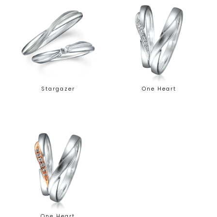
Stargazer
One Heart
One Heart