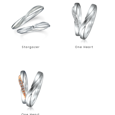
Stargazer
One Heart
One Heart