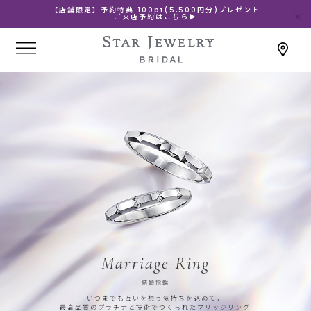
【店舗限定】予約特典 100pt(5,500円分)プレゼント
ご来店予約はこちら▶
Marriage Ring
結婚指輪
いつまでも互いを想う気持ちを込めて。
最高品質のプラチナと技術でつくられたマリッジリング