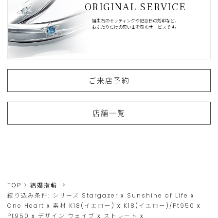
ORIGINAL SERVICE
誕生石のセッティングや記念日の刻印など、
おふたりだけの思い出を刻むサービスです。
ご来店予約
店舗一覧
TOP
結婚指輪
絞り込み条件:
シリーズ
Stargazer
x
Sunshine of Life
x
One Heart
x
素材
K18(イエロー)
x
K18(イエロー)/Pt950
x
Pt950
x
デザイン
ウェイブ
x
ストレート
x