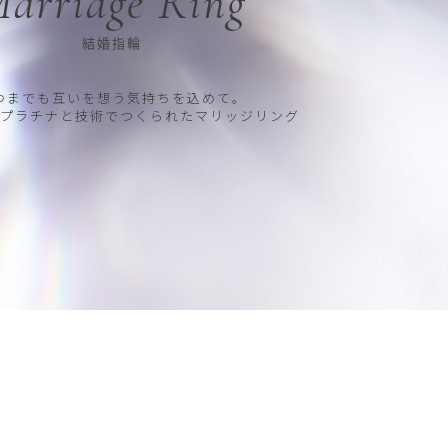
arriage Ring
結婚指輪
つまでも互いを想う気持ちを込めて。
プラチナと技術でつくられたマリッジリング