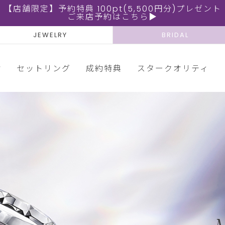
【店舗限定】予約特典 100pt(5,500円分)プレゼント
ご来店予約はこちら▶
JEWELRY
BRIDAL
輪
セットリング
成約特典
スタークオリティ