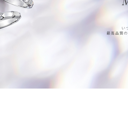
M
い
最高品質の