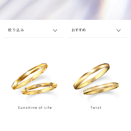
絞り込み
Sunshine of Life
Twist