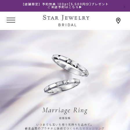
【店舗限定】予約特典 100pt(5,500円分)プレゼント
ご来店予約はこちら▶
Marriage Ring
結婚指輪
いつまでも互いを想う気持ちを込めて。
最高品質のプラチナと技術でつくられたマリッジリング