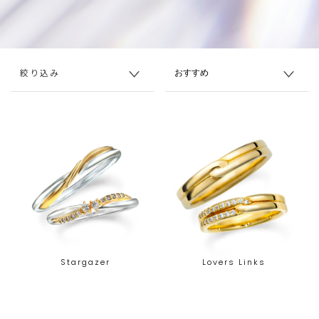
絞り込み
Stargazer
Lovers Links