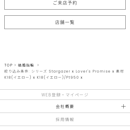
ご来店予約
店舗一覧
TOP
結婚指輪
絞り込み条件:
シリーズ
Stargazer
x
Lover's Promise
x
素材
K18(イエロー)
x
K18(イエロー)/Pt950
x
WEB登録・マイページ
会社概要
採用情報