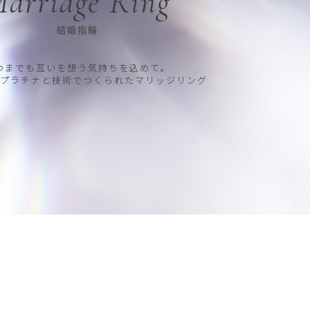
arriage Ring
結婚指輪
つまでも互いを想う気持ちを込めて。
プラチナと技術でつくられたマリッジリング