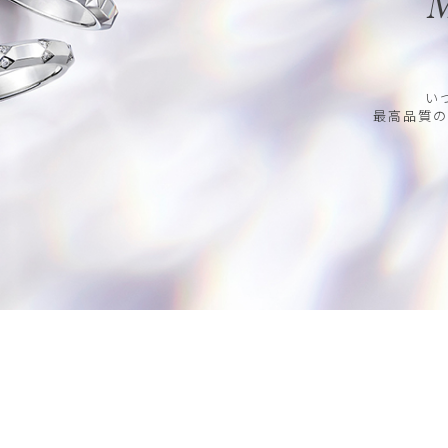
M
い
最高品質の