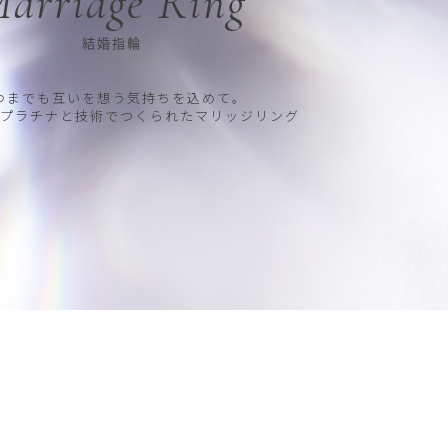
arriage Ring
結婚指輪
つまでも互いを想う気持ちを込めて。
プラチナと技術でつくられたマリッジリング