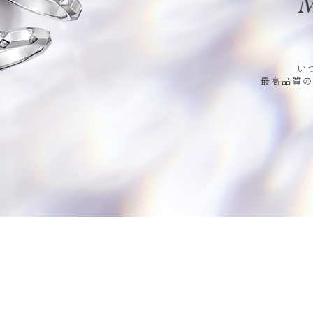
M
い
最高品質の