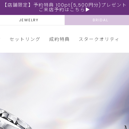
【店舗限定】予約特典 100pt(5,500円分)プレゼント
ご来店予約はこちら▶
JEWELRY
BRIDAL
輪
セットリング
成約特典
スタークオリティ