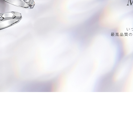
M
い
最高品質の