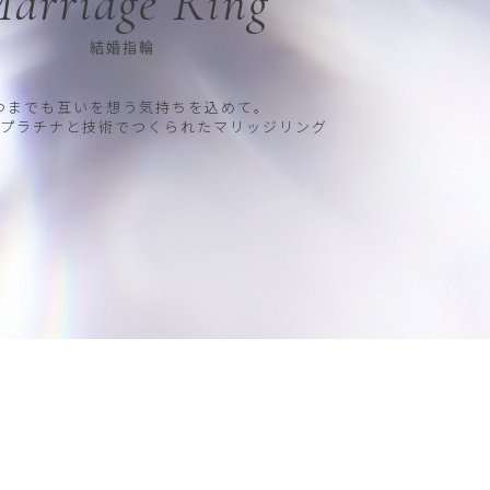
arriage Ring
結婚指輪
つまでも互いを想う気持ちを込めて。
プラチナと技術でつくられたマリッジリング