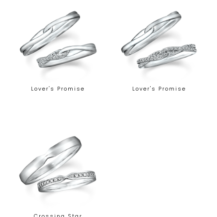
Lover's Promise
Lover's Promise
Crossing Star