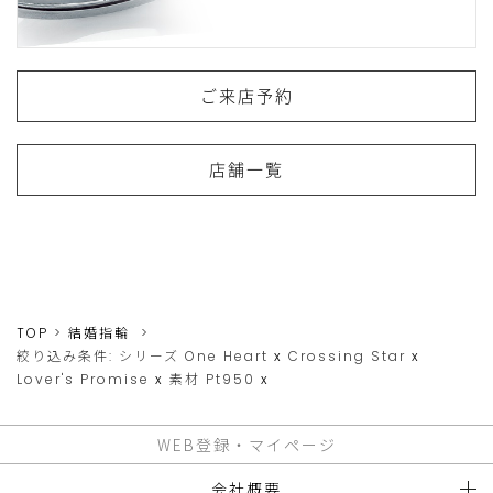
ご来店予約
店舗一覧
TOP
結婚指輪
絞り込み条件:
シリーズ
One Heart
x
Crossing Star
x
Lover's Promise
x
素材
Pt950
x
WEB登録・マイページ
会社概要