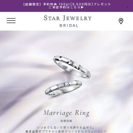
【店舗限定】予約特典 100pt(5,500円分)プレゼント
ご来店予約はこちら▶
Marriage Ring
結婚指輪
いつまでも互いを想う気持ちを込めて。
最高品質のプラチナと技術でつくられたマリッジリング