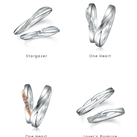
Stargazer
One Heart
One Heart
Lover's Promise