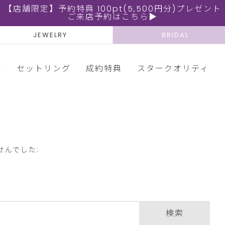
【店舗限定】予約特典 100pt(5,500円分)プレゼント
ご来店予約はこちら▶
JEWELRY
BRIDAL
輪
セットリング
成約特典
スタークオリティ
せんでした:
検索