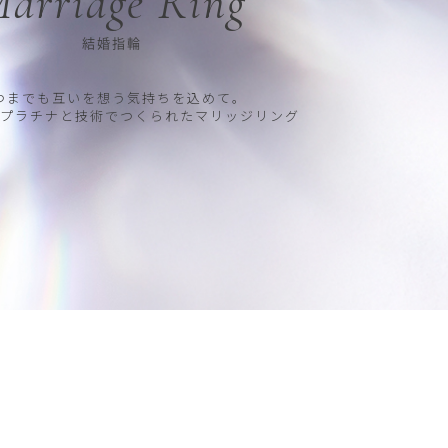
arriage Ring
結婚指輪
つまでも互いを想う気持ちを込めて。
プラチナと技術でつくられたマリッジリング