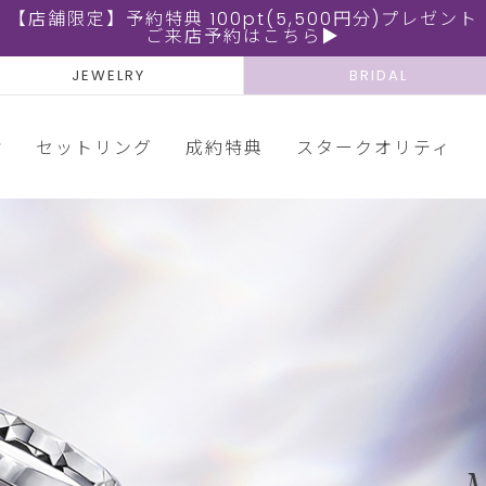
【店舗限定】予約特典 100pt(5,500円分)プレゼント
ご来店予約はこちら▶
JEWELRY
BRIDAL
輪
セットリング
成約特典
スタークオリティ