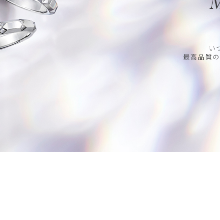
M
い
最高品質の