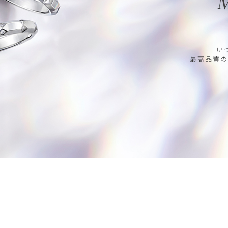
M
い
最高品質の