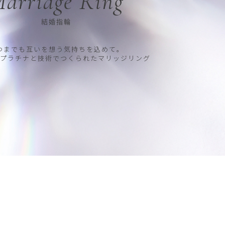
arriage Ring
結婚指輪
つまでも互いを想う気持ちを込めて。
プラチナと技術でつくられたマリッジリング