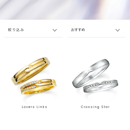
絞り込み
Lovers Links
Crossing Star