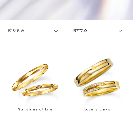
絞り込み
Sunshine of Life
Lovers Links