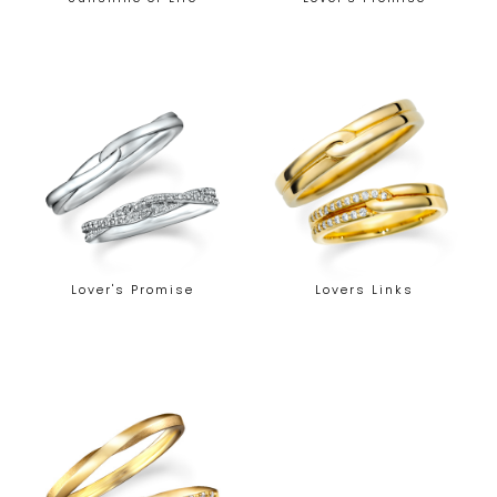
Lover's Promise
Lovers Links