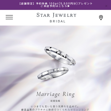
【店舗限定】予約特典 100pt(5,500円分)プレゼント
ご来店予約はこちら▶
Marriage Ring
結婚指輪
いつまでも互いを想う気持ちを込めて。
最高品質のプラチナと技術でつくられたマリッジリング