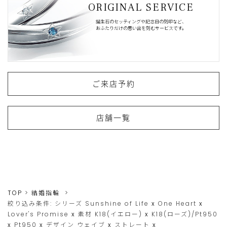
ORIGINAL SERVICE
誕生石のセッティングや記念日の刻印など、
おふたりだけの思い出を刻むサービスです。
ご来店予約
店舗一覧
TOP
結婚指輪
絞り込み条件:
シリーズ
Sunshine of Life
x
One Heart
x
Lover's Promise
x
素材
K18(イエロー)
x
K18(ローズ)/Pt950
x
Pt950
x
デザイン
ウェイブ
x
ストレート
x