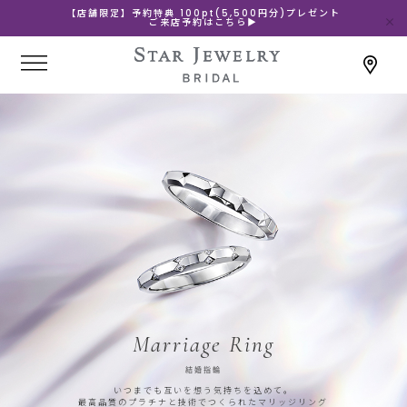
【店舗限定】予約特典 100pt(5,500円分)プレゼント
ご来店予約はこちら▶
Marriage Ring
結婚指輪
いつまでも互いを想う気持ちを込めて。
最高品質のプラチナと技術でつくられたマリッジリング