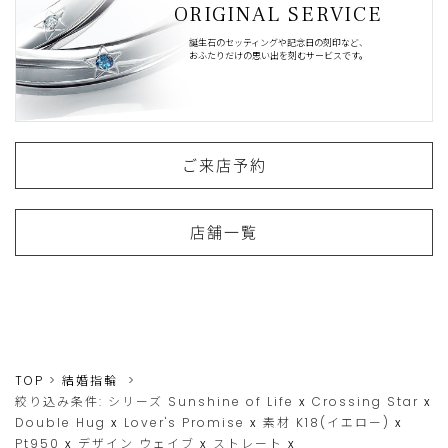
ORIGINAL SERVICE
誕生石のセッティングや記念日の刻印など、
おふたりだけの思い出を刻むサービスです。
ご来店予約
店舗一覧
TOP
結婚指輪
絞り込み条件:
シリーズ
Sunshine of Life
x
Crossing Star
x
Double Hug
x
Lover's Promise
x
素材
K18(イエロー)
x
Pt950
x
デザイン
ウェイブ
x
ストレート
x