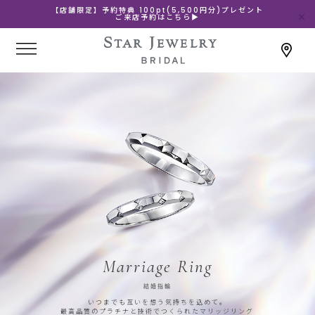
【店舗限定】予約特典 100pt(5,500円分)プレゼント
ご来店予約はこちら▶
Marriage Ring
結婚指輪
いつまでも互いを想う気持ちを込めて。
最高品質のプラチナと技術でつくられたマリッジリング