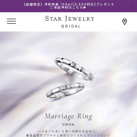
【店舗限定】予約特典 100pt(5,500円分)プレゼント
ご来店予約はこちら▶
Marriage Ring
結婚指輪
いつまでも互いを想う気持ちを込めて。
最高品質のプラチナと技術でつくられたマリッジリング