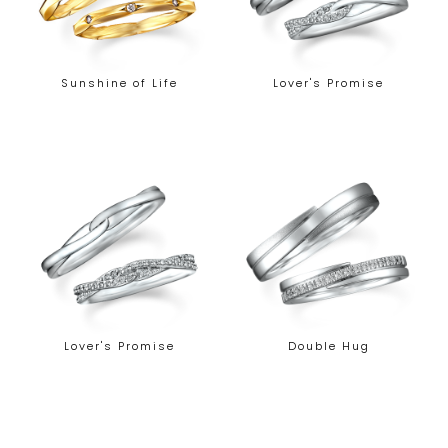
Sunshine of Life
Lover's Promise
Lover's Promise
Double Hug