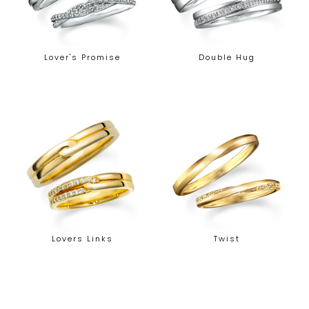
Lover's Promise
Double Hug
Lovers Links
Twist