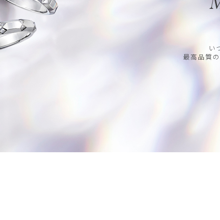
M
い
最高品質の