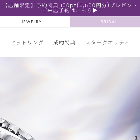
【店舗限定】予約特典 100pt(5,500円分)プレゼント
ご来店予約はこちら▶
JEWELRY
BRIDAL
輪
セットリング
成約特典
スタークオリティ