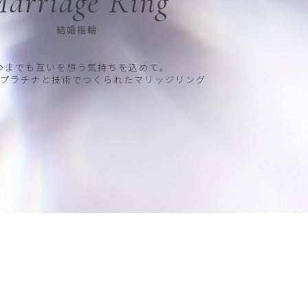
arriage Ring
結婚指輪
つまでも互いを想う気持ちを込めて。
プラチナと技術でつくられたマリッジリング