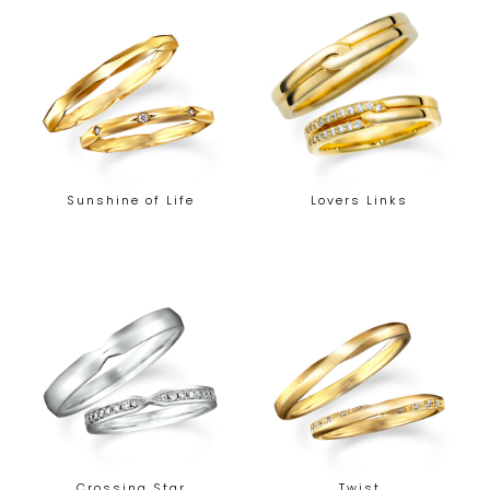
Sunshine of Life
Lovers Links
Crossing Star
Twist