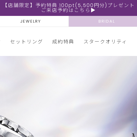
【店舗限定】予約特典 100pt(5,500円分)プレゼント
ご来店予約はこちら▶
JEWELRY
BRIDAL
輪
セットリング
成約特典
スタークオリティ