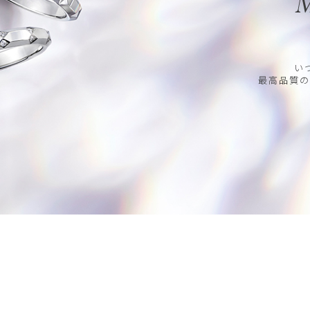
M
い
最高品質の