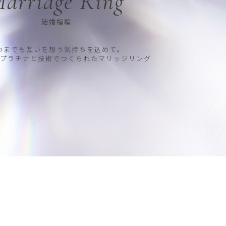
arriage Ring
結婚指輪
つまでも互いを想う気持ちを込めて。
プラチナと技術でつくられたマリッジリング