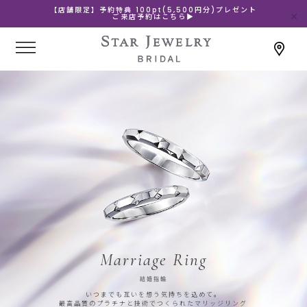
【店舗限定】予約特典 100pt(5,500円分)プレゼント
ご来店予約はこちら▶
Marriage Ring
結婚指輪
いつまでも互いを想う気持ちを込めて。
最高品質のプラチナと技術でつくられたマリッジリング