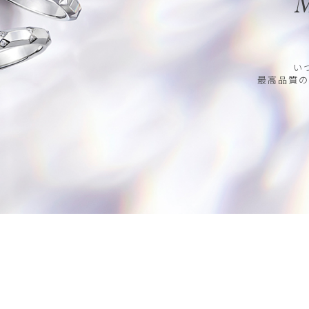
M
い
最高品質の