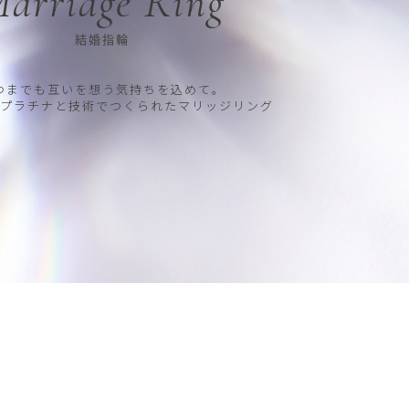
arriage Ring
結婚指輪
つまでも互いを想う気持ちを込めて。
プラチナと技術でつくられたマリッジリング