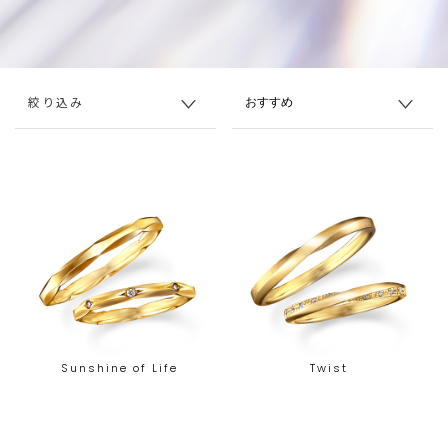
絞り込み
Sunshine of Life
Twist