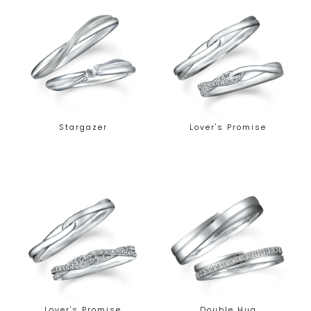
Stargazer
Lover's Promise
Lover's Promise
Double Hug