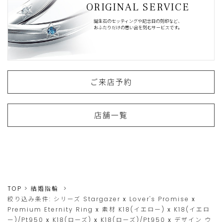
ORIGINAL SERVICE
誕生石のセッティングや記念日の刻印など、
おふたりだけの思い出を刻むサービスです。
ご来店予約
店舗一覧
TOP
結婚指輪
絞り込み条件:
シリーズ
Stargazer
x
Lover's Promise
x
Premium Eternity Ring
x
素材
K18(イエロー)
x
K18(イエロ
ー)/Pt950
x
K18(ローズ)
x
K18(ローズ)/Pt950
x
デザイン
ウ