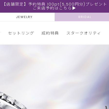
【店舗限定】予約特典 100pt(5,500円分)プレゼント
ご来店予約はこちら▶
JEWELRY
BRIDAL
輪
セットリング
成約特典
スタークオリティ