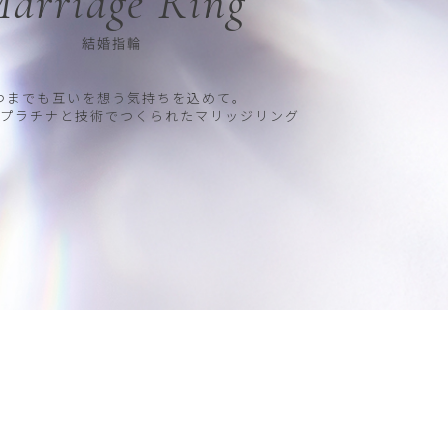
arriage Ring
結婚指輪
つまでも互いを想う気持ちを込めて。
プラチナと技術でつくられたマリッジリング