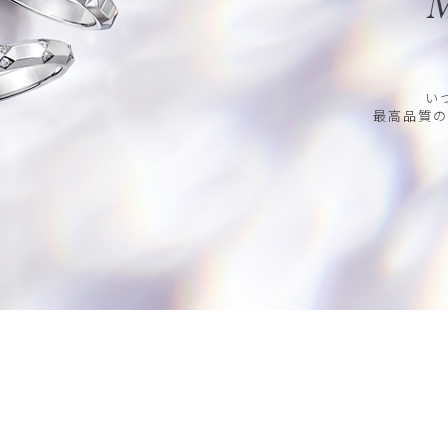
M
い
最高品質の