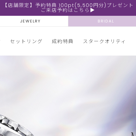
【店舗限定】予約特典 100pt(5,500円分)プレゼント
ご来店予約はこちら▶
JEWELRY
BRIDAL
輪
セットリング
成約特典
スタークオリティ