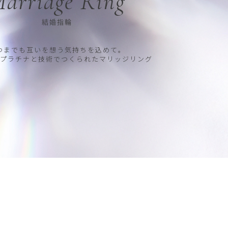
arriage Ring
結婚指輪
つまでも互いを想う気持ちを込めて。
プラチナと技術でつくられたマリッジリング