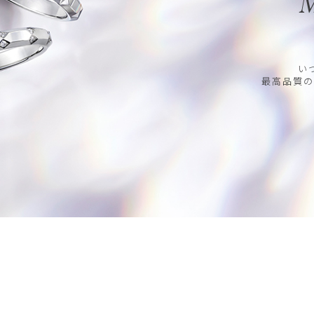
M
い
最高品質の