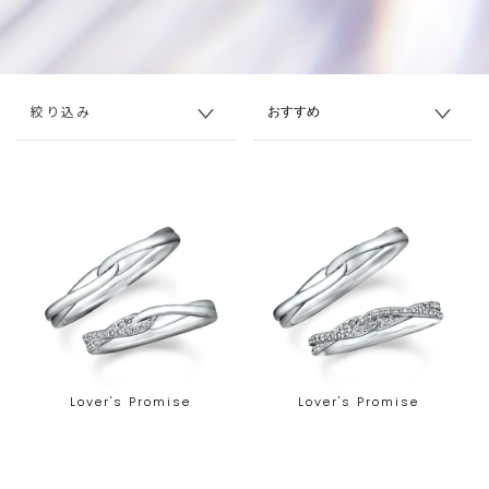
絞り込み
Lover's Promise
Lover's Promise