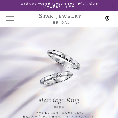
【店舗限定】予約特典 100pt(5,500円分)プレゼント
ご来店予約はこちら▶
Marriage Ring
結婚指輪
いつまでも互いを想う気持ちを込めて。
最高品質のプラチナと技術でつくられたマリッジリング