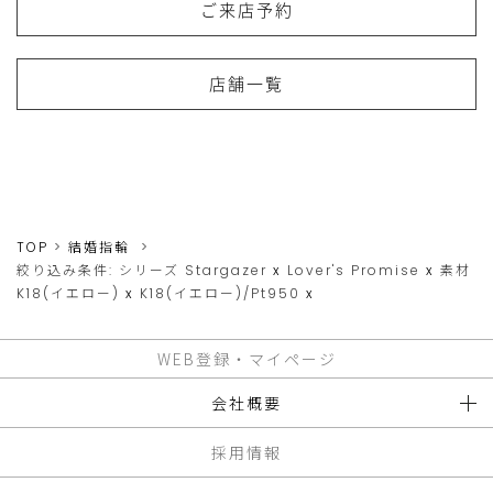
ご来店予約
店舗一覧
TOP
結婚指輪
絞り込み条件:
シリーズ
Stargazer
x
Lover's Promise
x
素材
K18(イエロー)
x
K18(イエロー)/Pt950
x
WEB登録・マイページ
会社概要
採用情報