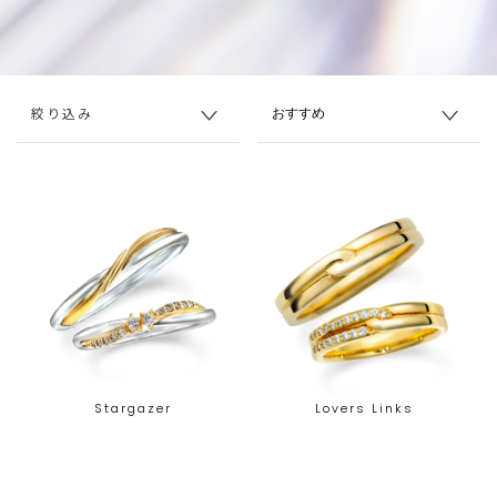
絞り込み
Stargazer
Lovers Links