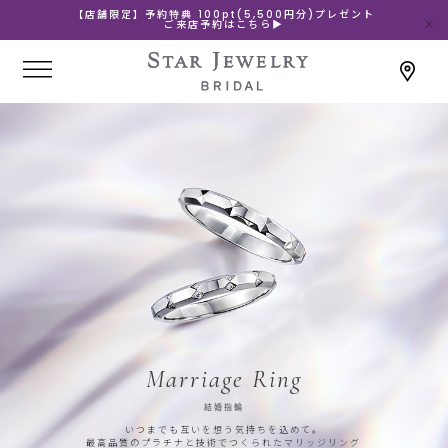
【店舗限定】予約特典 100pt(5,500円分)プレゼント
ご来店予約はこちら▶
Marriage Ring
結婚指輪
いつまでも互いを想う気持ちを込めて。
最高品質のプラチナと技術でつくられたマリッジリング