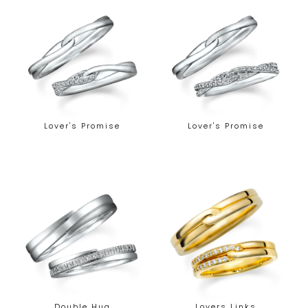
Lover's Promise
Lover's Promise
Double Hug
Lovers Links