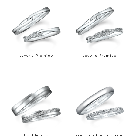
Lover's Promise
Lover's Promise
Double Hug
Premium Eternity Ring