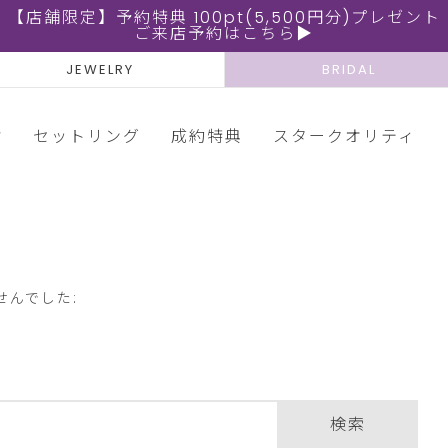
【店舗限定】予約特典 100pt(5,500円分)プレゼント
ご来店予約はこちら▶
JEWELRY
BRIDAL
輪
セットリング
成約特典
スタークオリティ
せんでした:
検索