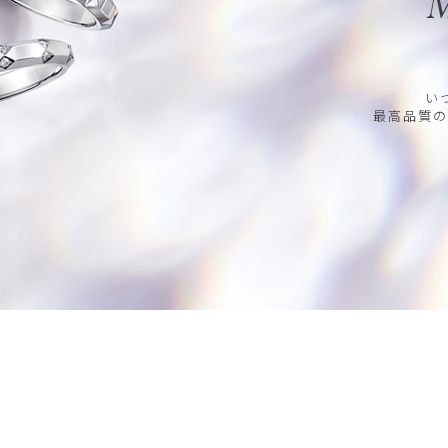
M
い
最高品質の