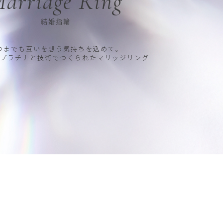
arriage Ring
結婚指輪
つまでも互いを想う気持ちを込めて。
プラチナと技術でつくられたマリッジリング