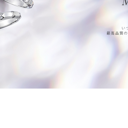
M
い
最高品質の