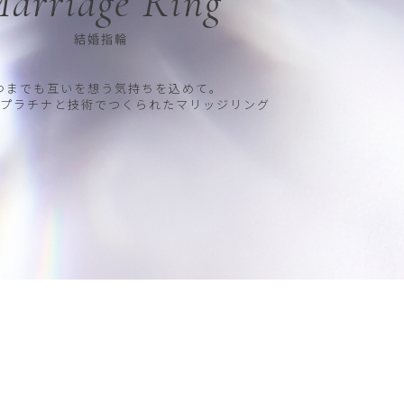
arriage Ring
結婚指輪
つまでも互いを想う気持ちを込めて。
プラチナと技術でつくられたマリッジリング