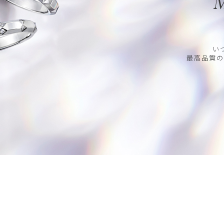
M
い
最高品質の