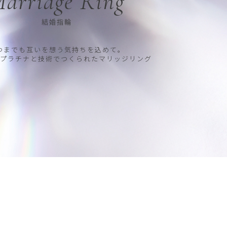
arriage Ring
結婚指輪
つまでも互いを想う気持ちを込めて。
プラチナと技術でつくられたマリッジリング