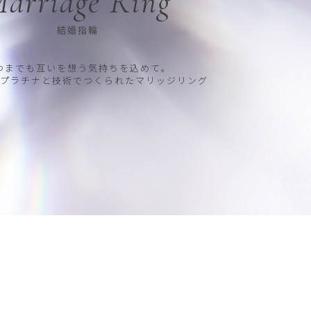
arriage Ring
結婚指輪
つまでも互いを想う気持ちを込めて。
プラチナと技術でつくられたマリッジリング