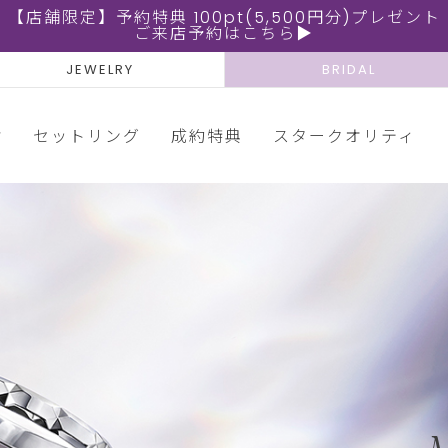
【店舗限定】予約特典 100pt(5,500円分)プレゼント
ご来店予約はこちら▶
JEWELRY
BRIDAL
輪
セットリング
成約特典
スタークオリティ