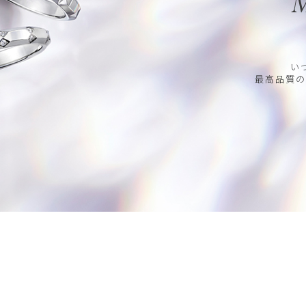
M
い
最高品質の