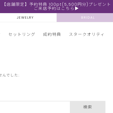
【店舗限定】予約特典 100pt(5,500円分)プレゼント
ご来店予約はこちら▶
JEWELRY
BRIDAL
輪
セットリング
成約特典
スタークオリティ
せんでした:
検索