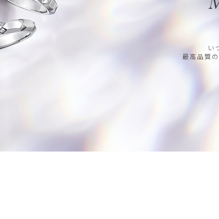
M
い
最高品質の