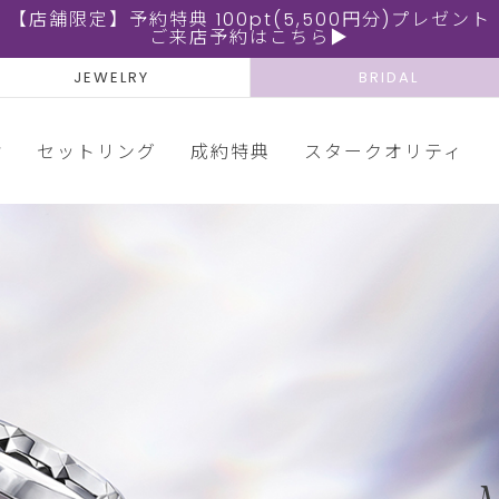
【店舗限定】予約特典 100pt(5,500円分)プレゼント
ご来店予約はこちら▶
JEWELRY
BRIDAL
輪
セットリング
成約特典
スタークオリティ