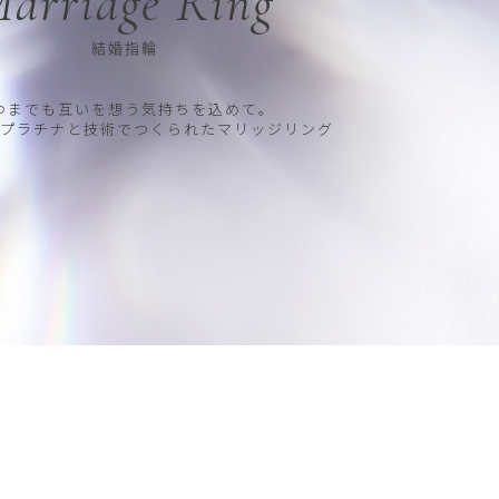
arriage Ring
結婚指輪
つまでも互いを想う気持ちを込めて。
プラチナと技術でつくられたマリッジリング