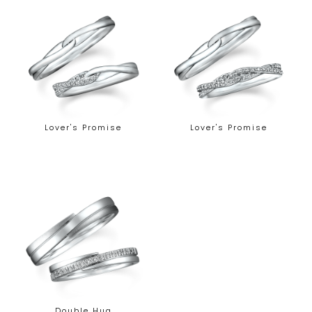
Lover's Promise
Lover's Promise
Double Hug