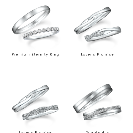
Premium Eternity Ring
Lover's Promise
Lover's Promise
Double Hug