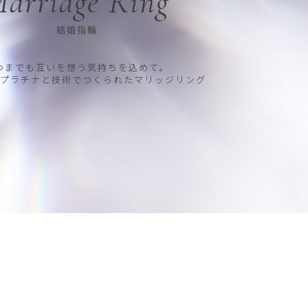
arriage Ring
結婚指輪
つまでも互いを想う気持ちを込めて。
プラチナと技術でつくられたマリッジリング