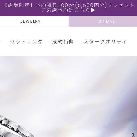
【店舗限定】予約特典 100pt(5,500円分)プレゼント
ご来店予約はこちら▶
JEWELRY
BRIDAL
輪
セットリング
成約特典
スタークオリティ