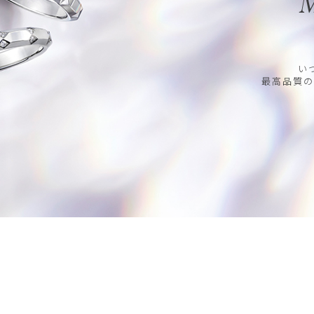
M
い
最高品質の