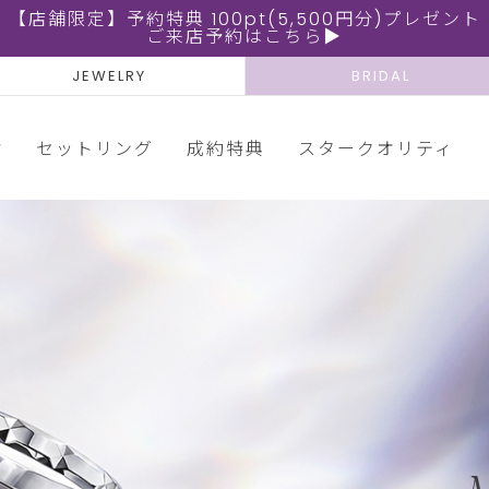
【店舗限定】予約特典 100pt(5,500円分)プレゼント
ご来店予約はこちら▶
JEWELRY
BRIDAL
輪
セットリング
成約特典
スタークオリティ