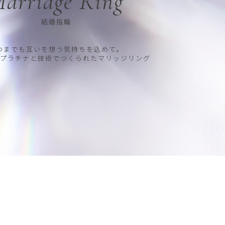
arriage Ring
結婚指輪
つまでも互いを想う気持ちを込めて。
プラチナと技術でつくられたマリッジリング