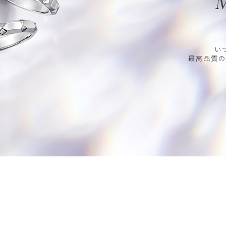
M
い
最高品質の