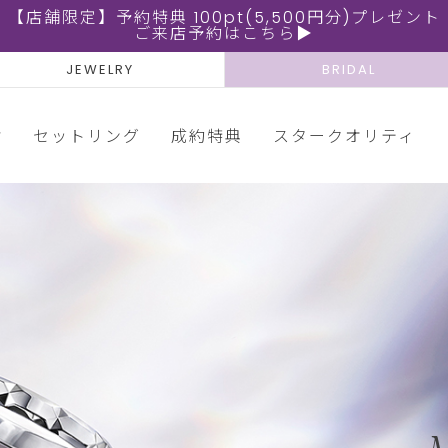
【店舗限定】予約特典 100pt(5,500円分)プレゼント
ご来店予約はこちら▶
JEWELRY
BRIDAL
輪
セットリング
成約特典
スタークオリティ