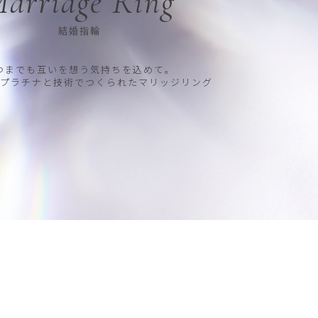
arriage Ring
結婚指輪
つまでも互いを想う気持ちを込めて。
プラチナと技術でつくられたマリッジリング