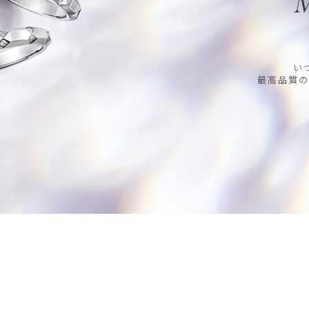
M
い
最高品質の