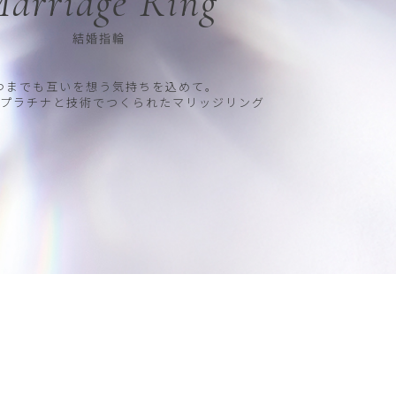
arriage Ring
結婚指輪
つまでも互いを想う気持ちを込めて。
プラチナと技術でつくられたマリッジリング