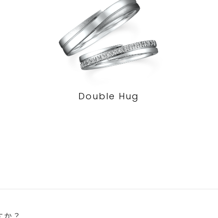
Double Hug
すか？