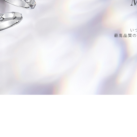
M
い
最高品質の