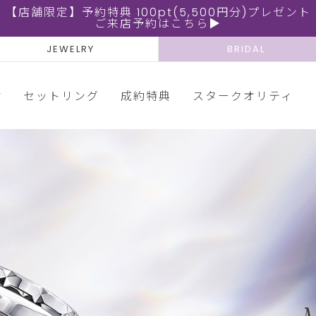
【店舗限定】予約特典 100pt(5,500円分)プレゼント
ご来店予約はこちら▶
JEWELRY
BRIDAL
輪
セットリング
成約特典
スタークオリティ