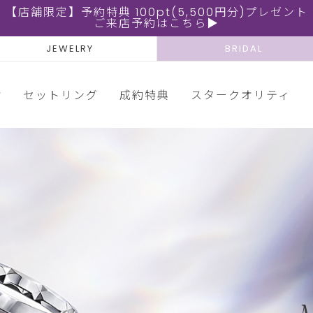
【店舗限定】予約特典 100pt(5,500円分)プレゼント
ご来店予約はこちら▶
JEWELRY
BRIDAL
輪
セットリング
成約特典
スタークオリティ