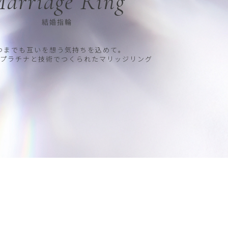
arriage Ring
結婚指輪
つまでも互いを想う気持ちを込めて。
プラチナと技術でつくられたマリッジリング