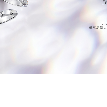
M
い
最高品質の